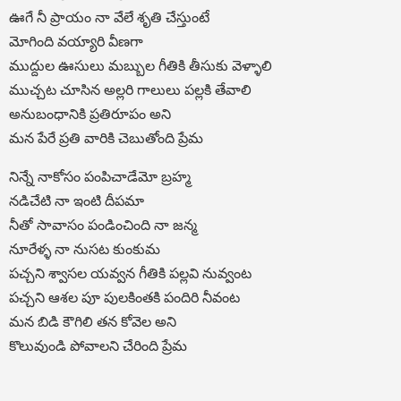
ఊగే నీ ప్రాయం నా వేలే శృతి చేస్తుంటే
మోగింది వయ్యారి వీణగా
ముద్దుల ఊసులు మబ్బుల గీతికి తీసుకు వెళ్ళాలి
ముచ్చట చూసిన అల్లరి గాలులు పల్లకి తేవాలి
అనుబంధానికి ప్రతిరూపం అని
మన పేరే ప్రతి వారికి చెబుతోంది ప్రేమ
నిన్నే నాకోసం పంపిచాడేమో బ్రహ్మ
నడిచేటి నా ఇంటి దీపమా
నీతో సావాసం పండించింది నా జన్మ
నూరేళ్ళ నా నుసట కుంకుమ
పచ్చని శ్వాసల యవ్వన గీతికి పల్లవి నువ్వంట
పచ్చని ఆశల పూ పులకింతకి పందిరి నీవంట
మన బిడి కౌగిలి తన కోవెల అని
కొలువుండి పోవాలని చేరింది ప్రేమ