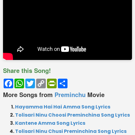
Share this Song!
Facebook
WhatsApp
Twitter
Copy
PrintFriendly
Share
Link
More Songs from
Preminchu
Movie
Hayamma Hai Hai Amma Song Lyrics
Tolisari Ninu Choosi Preminchina Song Lyrics
Kantene Amma Song Lyrics
Tolisari Ninu Chusi Preminchina Song Lyrics