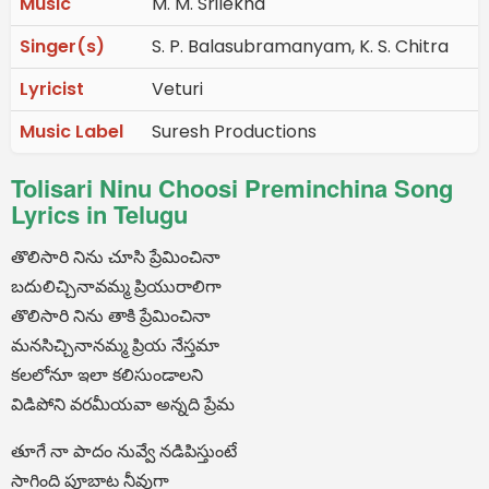
Music
M. M. Srilekha
Singer(s)
S. P. Balasubramanyam, K. S. Chitra
Lyricist
Veturi
Music Label
Suresh Productions
Tolisari Ninu Choosi Preminchina Song
Lyrics in Telugu
తొలిసారి నిను చూసి ప్రేమించినా
బదులిచ్చినావమ్మ ప్రియురాలిగా
తొలిసారి నిను తాకి ప్రేమించినా
మనసిచ్చినానమ్మ ప్రియ నేస్తమా
కలలోనూ ఇలా కలిసుండాలని
విడిపోని వరమీయవా అన్నది ప్రేమ
తూగే నా పాదం నువ్వే నడిపిస్తుంటే
సాగింది పూబాట నీవుగా