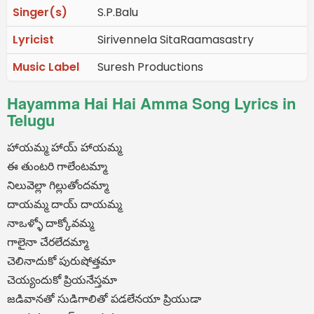
Singer(s)
S.P.Balu
Lyricist
Sirivennela SitaRaamasastry
Music Label
Suresh Productions
Hayamma Hai Hai Amma Song Lyrics in
Telugu
హాయమ్మ హాయ్ హాయమ్మ
ఈ తుంటరి గాలేంటమ్మా
నిలువెల్లా గిల్లుతోందమ్మా
దాయమ్మ దాయ్ దాయమ్మ
నాఒళ్ళో దాక్కోవమ్మ
గాలైనా చేరలేదమ్మా
చెలినాదుకో పురుషోత్తమా
చెయ్యందుకో ప్రియనేస్తమా
జడివానతో సుడిగాలితో పడలేనయా ప్రియుడా