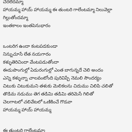
చేరలేదమ్మా
హాయమ్మ హాయ్ హాయమ్మ ఈ తుంటరి గాలేంటమ్మా నిలువెల్లా
గిల్లుతోందమ్మా
ఇంతకాలం ఇంతపెనుభారం
ఒంటరిగ ఉందా కంటపడకుండా
నిన్నుచూసే లేత నయగారం
కళ్ళుతెరిచిందా వేంటపడుతోందా
ఈడుపొంగుల్లో ఏడురంగుల్లో ఎంత బాగున్నదే చెలి అందం
ఎన్ని కళ్ళున్నా చాలవంటోంది పురివిప్పే నెమలి సౌందర్యం
చిటుకు చిటుకుమని తళుకు మెలికలను చిదుము చిలిపి చలితో
తొడిమ నడుము తెగ తడిమి తడిమి తరిమెసే గిలితో
చెలగాటలో చలివేటలో ఒణికించే గొడవా
హాయమ్మ హాయ్ హాయమ్మ
ఈ తుంటరి గాలేంటమ్మా