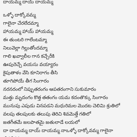
దాయమ్మ దాయ్ దాయమ్మ
ఒళ్ళో దాక్కోవమ్మ
గాలైనా చేరలేదమ్మా
హాయమ్మ హాయ్ హాయమ్మ
ఈ తుంటరి గాలేంటమ్మా
నిలువెల్లా గిల్లుతోందమ్మా
గాలి ఖవ్వాలీల గాన కచ్చేరీకి
ఊపురెచ్చే వయసు వయ్యారం
కైపుతాళం వేసి కూనిరాగం తీసి
తూగిపోయే తీగ సింగారం
నరనరంలో నిప్పుతరంగం ఆపతరంగాని సుకుమారం
మత్తు మృదంగం కొత్త తతంగం యమ కదంతొక్కు సింగారం
మునుపు ఎపుడు వినపడని మధురిమల మొదట చెలిమి శ్రుతిలో
వలపు తలపులకు తలుపు తెరిచి శివమెత్తే గతిలో
జతగీతమే జలపాతమై జతులాడే లయలో
దా దాయమ్మ దాయ్ దాయమ్మ నాఒళ్ళో దాక్కోవమ్మ గాలైనా