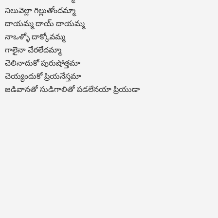
నిలువెల్లా గిల్లుతోందమ్మా
దాయమ్మ దాయ్ దాయమ్మ
నాఒళ్ళో దాక్కోవమ్మ
గాలైనా చేరలేదమ్మా
చెలినాదుకో పురుషోత్తమా
చెయ్యందుకో ప్రియనేస్తమా
జడివానతో సుడిగాలితో పడలేనయా ప్రియుడా