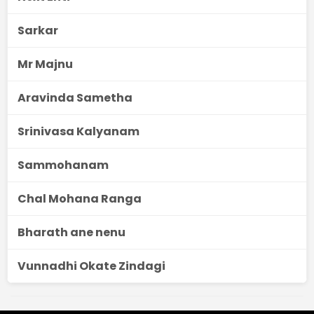
Sarkar
Mr Majnu
Aravinda Sametha
Srinivasa Kalyanam
Sammohanam
Chal Mohana Ranga
Bharath ane nenu
Vunnadhi Okate Zindagi