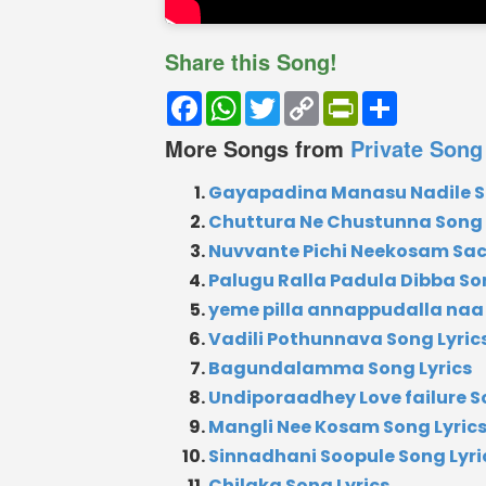
Share this Song!
Facebook
WhatsApp
Twitter
Copy
PrintFriendly
Share
Link
More Songs from
Private Song
Gayapadina Manasu Nadile So
Chuttura Ne Chustunna Song 
Nuvvante Pichi Neekosam Sac
Palugu Ralla Padula Dibba So
yeme pilla annappudalla naa 
Vadili Pothunnava Song Lyric
Bagundalamma Song Lyrics
Undiporaadhey Love failure S
Mangli Nee Kosam Song Lyric
Sinnadhani Soopule Song Lyri
Chilaka Song Lyrics