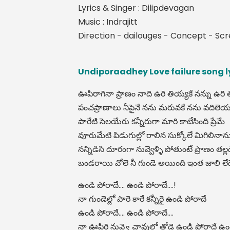
Lyrics & Singer : Dilipdevagan
Music : Indrajitt
Direction - dailouges - Concept - Sc
Undiporaadhey Love failure song ly
ఊపిరాగినా ప్రాణం నాది ఉరి తియ్యకే నన్ను ఉరి 
పంచప్రాణాలు నీపైనే నను మరువకే నను వదిలెయ్
పారేటి సెలయేరు కన్నీరుగా మారి కాటేసింది ప్రేమే
వూరుమేటి పిడుగుల్లో రాలిన సుక్కోలే మిగిలినాను
నన్నిడిసి దూరంగా నువ్వెళ్ళి పోతుంటే ప్రాణం తల్లడి
బండరాయి వోలె నీ గుండె అయింది ఇంత జాలి లేద
ఉండి పోరాదే.... ఉండి పోరాదే....!
నా గుండెల్లో పారె కారే కన్నీరై ఉండి పోరాదే
ఉండి పోరాదే.... ఉండి పోరాదే....
నా ఊపిరి నువ్వై చావులో తోడై ఉండి పోరాదే ఉం