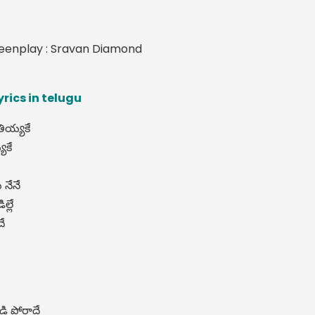
reenplay : Sravan Diamond
rics in telugu
తియ్యకే
యకే
 నేనే
ల్లే
ే
డి పోరాదే