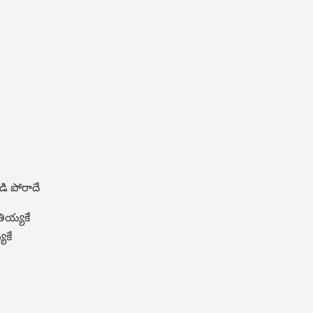
డి పోరాదే
తియ్యకే
యకే