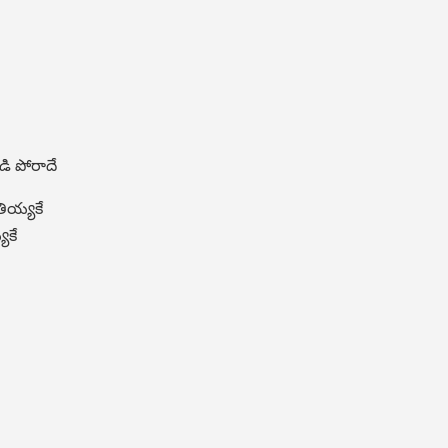
డి పోరాదే
తియ్యకే
యకే