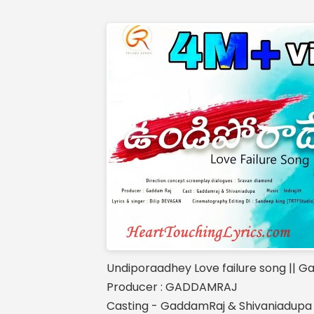
Undiporaadhey Love failure song || G
Producer : GADDAMRAJ
Casting - GaddamRaj & Shivaniadupa