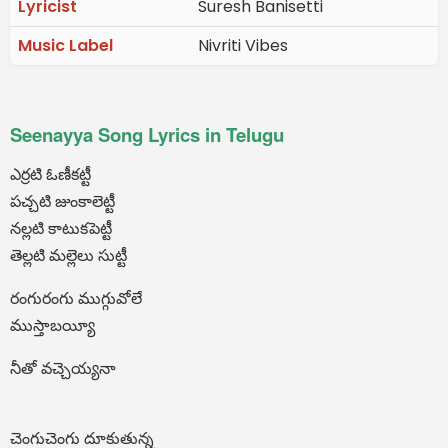
Lyricist
Suresh Banisetti
Music Label
Nivriti Vibes
Seenayya Song Lyrics in Telugu
ఎర్రటి ఓణీకట్టీ
పచ్చటి జుంకాలెట్టీ
నల్లటి కాటుకపెట్టీ
తెల్లటి మల్లెలు సుట్టీ
రంగురంగు ముగ్గువోలే
ముస్తాబయ్యీ
నీతో వచ్చెయ్యనా
చెంగుచెంగు దూకుతున్న