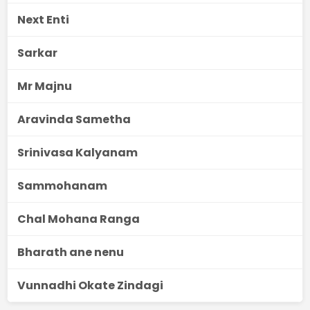
Next Enti
Sarkar
Mr Majnu
Aravinda Sametha
Srinivasa Kalyanam
Sammohanam
Chal Mohana Ranga
Bharath ane nenu
Vunnadhi Okate Zindagi