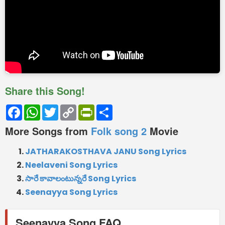
Share this Song!
Facebook
WhatsApp
Twitter
Copy
PrintFriendly
Share
Link
More Songs from
Folk song 2
Movie
JATHARAKOSTHAVA JANU Song Lyrics
Neelaveni Song Lyrics
సారే కావాలంటున్నరే Song Lyrics
Seenayya Song Lyrics
Seenayya Song FAQ