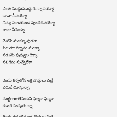
ఎంత ముద్దుముద్దుగున్నావయ్యో
బావా సీనయ్యా
నిన్ను సూడకుండ వుండలేనయ్యో
రావా సీనయ్య
మెరిసే ముక్కూపుడకా
సిలుకూ రిబ్బను ముక్కా
నడుమే పువ్వుల రెక్కా
నలిగేను నువ్వేలేకా
రెండు కళ్ళలోన లక్ష వొత్తులు పెట్టీ
ఎదురే చూస్తున్నా
మట్టిగాజులేసుకుని ఘల్లూ ఘల్లూ
కబురే పంపుతున్నా
రెండు కళ్ళలోన లక్ష వొత్తులు పెట్టీ