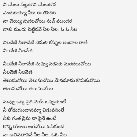
నీ యేలు పట్టుకొని యేలుకోన
ఎందుకయ్యా నీకు ఈ తొందర
నా చెయ్యి వుదలవోయి నువ్ ముందర
నాకు మందు పెట్టినవే నీల నీల.. ఓ ఓ నీల
నీలవేణి నీలావేణి నెమలి కన్నుల అందాల రాణి
నీలవేణి నీలవేణి
నీలవేణి నీలావేణి నువ్వు వరసకు మరదలువోయి
నీలవేణి నీలవేణి
తెలుసునోయి తెలుసునోయి మేనమామ కొడుకువోయి
తెలుసునోయి తెలుసునోయి
నువ్వు ఒక్క సైగ చెయ్ ఒప్పుకుంటే
నీ తోడుగుంటానమ్మా విడువనంతే
నీకు గంత ప్రేమ నా పైనే ఉంటే
కొన్ని రోజులు ఆగవోయి ఓపికుంటే
నా అలివైతావనే నీల నీల.. ఓఓ నీల