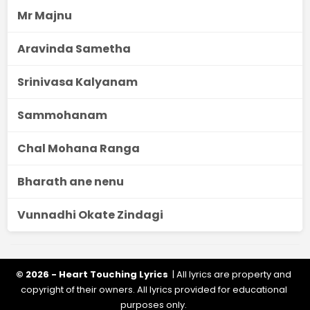
Mr Majnu
Aravinda Sametha
Srinivasa Kalyanam
Sammohanam
Chal Mohana Ranga
Bharath ane nenu
Vunnadhi Okate Zindagi
© 2026 - Heart Touching Lyrics
| All lyrics are property and
copyright of their owners. All lyrics provided for educational
purposes only.