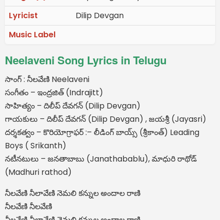
Lyricist
Dilip Devgan
Music Label
Neelaveni Song Lyrics in Telugu
సాంగ్ : నీలవేణి Neelaveni
సంగీతం – ఇంద్రజిత్ (Indrajitt)
సాహిత్యం – దిలీప్ దేవగన్ (Dilip Devgan)
గాయకులు – దిలీప్ దేవగన్ (Dilip Devgan) , జయశ్రీ (Jayasri)
దర్శకత్వం – కొరియోగ్రాఫర్ :– లీడింగ్ బాయ్స్ (శ్రీకాంత్) Leading
Boys ( Srikanth)
నటీనటులు – జనతాబాబు (Janathabablu), మాధురి రాథోడ్
(Madhuri rathod)
నీలవేణి నీలావేణి నెమలి కన్నుల అందాల రాణి
నీలవేణి నీలవేణి
నీలవేణి నీలావేణి నెమలి కన్నుల అందాల రాణి