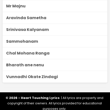
Mr Majnu
Aravinda Sametha
Srinivasa Kalyanam
Sammohanam
Chal Mohana Ranga
Bharath ane nenu
Vunnadhi Okate Zindagi
© 2026 - Heart Touching Lyrics
| All lyrics are property and
copyright of their owners. All lyrics provided for educational
purposes only.