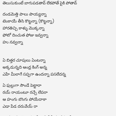
తెలుసుకుంటే బాగుపడతావ్ లేకపోతే పైకి పోతావ్
దండమెత్తి పాలు పొయ్యన్నా
టెంకాయే తీసి కొట్టన్నా (కొట్టన్నా)
హారతిచ్చి కాళ్ళు మొక్కన్నా
ఫోటో దించుత ఫోజు ఇవ్వన్నా
హు నవ్వన్నా
ఏ బిత్తర చూపులు ఏంటన్నా
అక్కడున్నది ఆంధ్ర కింగ్ అన్న
ఎహే మీలాగే సప్పగా ఉందన్నా పసలేదన్న
ఏ ఫుల్లుగా సౌండే పెట్టారా
రయ్ రాయంటూ రచ్చే లేపరా
ఆ హంగు బొంగు పోయేదాకా
ఎడా పేడ దరువేయ్ రా