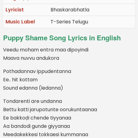
Lyricist
Bhaskarabhatla
Music Label
T-Series Telugu
Puppy Shame Song Lyrics in English
Veedu moham entra maa dipoyindi
Maava nuvvu andukora
Pothadannav ippudentanna
Ee.. hit kottam
Sound edanna (ledanna)
Tondarenti are undanna
Bettu katti jarupotunte oorukuntaanaa
Ee bakkoḍi chende tiyyanaa
Aa bandodi gunde giyyanaa
Meedakekkesi tokkaesi kummanaa