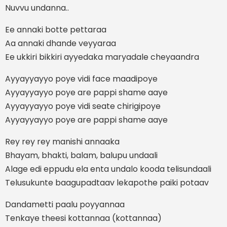
Nuvvu undanna..
Ee annaki botte pettaraa
Aa annaki dhande veyyaraa
Ee ukkiri bikkiri ayyedaka maryadale cheyaandra
Ayyayyayyo poye vidi face maadipoye
Ayyayyayyo poye are pappi shame aaye
Ayyayyayyo poye vidi seate chirigipoye
Ayyayyayyo poye are pappi shame aaye
Rey rey rey manishi annaaka
Bhayam, bhakti, balam, balupu undaali
Alage edi eppudu ela enta undalo kooda telisundaali
Telusukunte baagupadtaav lekapothe paiki potaav
Dandametti paalu poyyannaa
Tenkaye theesi kottannaa (kottannaa)