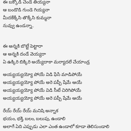
ఈ బక్కోడి చెండె తియ్యనా
ఆ బండొడి గుండె గియ్యనా
మీదకేక్కేసి తొక్కేసి కుమ్మనా
నువ్వు ఉండన్నా..
ఈ అన్నకి బొట్టే పెట్టారా
ఆ అన్నకి దండే వెయ్యరా
ఏ ఉక్కిరి బిక్కిరి అయ్యేదాకా మర్యాదలే చేయాండ్ర
అయ్యయ్యయ్యో పోయే విడి ఫేసే మాడిపోయే
అయ్యయ్యయ్యో పోయే అరె పప్పీ షేమే ఆయే
అయ్యయ్యయ్యో పోయే విడి సీటే చిరిగిపోయే
అయ్యయ్యయ్యో పోయే అరె పప్పీ షేమే ఆయే
రేయ్ రేయ్ రేయ్ మనిషి అన్నాక
భయం, భక్తి, బలం, బలుపు, ఉండాలి
అలాగే ఏది ఎప్పుడు ఎలా ఎంత ఉండాలో కూడా తెలిసుండాలి