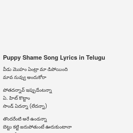
Puppy Shame Song Lyrics in Telugu
వీడు మొహం ఏంట్రా మా డిపోయింది
మావ నువ్వు అందుకోరా
పోతదన్నావ్ ఇప్పుడేంటన్నా
ఏ.. హిట్ కొట్టాం
సొండ్ ఏదన్నా (లేదన్నా)
తొందరేంటి అరే ఉండన్నా
బెట్టు కట్టి జరుపోతుంటే ఊరుకుంటానా