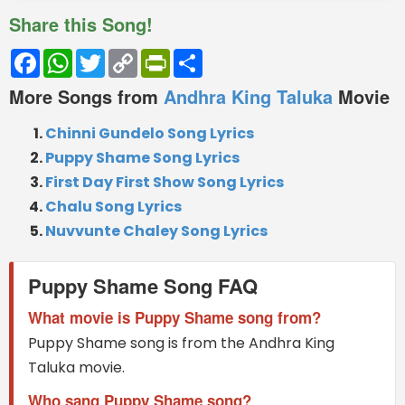
Share this Song!
Facebook
WhatsApp
Twitter
Copy
PrintFriendly
Share
Link
More Songs from
Andhra King Taluka
Movie
Chinni Gundelo Song Lyrics
Puppy Shame Song Lyrics
First Day First Show Song Lyrics
Chalu Song Lyrics
Nuvvunte Chaley Song Lyrics
Puppy Shame Song FAQ
What movie is Puppy Shame song from?
Puppy Shame song is from the Andhra King
Taluka movie.
Who sang Puppy Shame song?