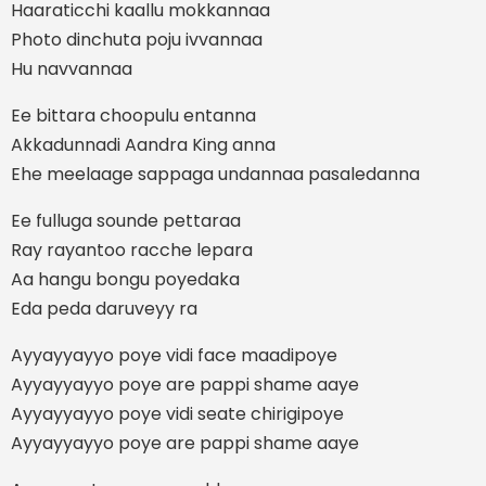
Haaraticchi kaallu mokkannaa
Photo dinchuta poju ivvannaa
Hu navvannaa
Ee bittara choopulu entanna
Akkadunnadi Aandra King anna
Ehe meelaage sappaga undannaa pasaledanna
Ee fulluga sounde pettaraa
Ray rayantoo racche lepara
Aa hangu bongu poyedaka
Eda peda daruveyy ra
Ayyayyayyo poye vidi face maadipoye
Ayyayyayyo poye are pappi shame aaye
Ayyayyayyo poye vidi seate chirigipoye
Ayyayyayyo poye are pappi shame aaye