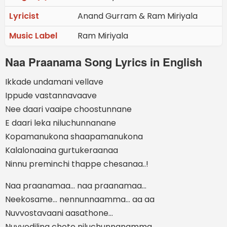
Lyricist
Anand Gurram & Ram Miriyala
Music Label
Ram Miriyala
Naa Praanama Song Lyrics in English
Ikkade undamani vellave
Ippude vastannavaave
Nee daari vaaipe choostunnane
E daari leka niluchunnanane
Kopamanukona shaapamanukona
Kalalonaaina gurtukeraanaa
Ninnu preminchi thappe chesanaa..!
Naa praanamaa… naa praanamaa…
Neekosame… nennunnaamma… aa aa
Nuvvostavaani aasathone…
Nuvvodilina chote niluchunnanamma…