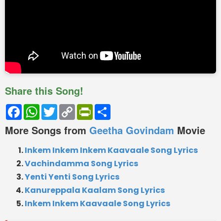
Share this Song!
Facebook
WhatsApp
Twitter
Copy
PrintFriendly
Share
Link
More Songs from
Geetha Govindam
Movie
Inkem Inkem Inkem Kaavaale Song Lyrics
Vachindamma Song Lyrics
Yenti Yenti Song Lyrics
Kanureppala Kaalam Song Lyrics
Inkem Inkem Kaavaale Song Lyrics