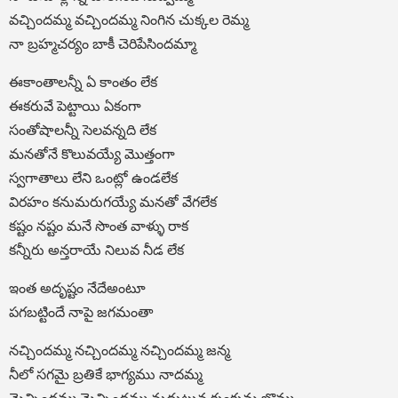
వచ్చిందమ్మ వచ్చిందమ్మ నింగిన చుక్కల రెమ్మ
నా బ్రహ్మచర్యం బాకీ చెరిపేసిందమ్మా
ఈకాంతాలన్నీ ఏ కాంతం లేక
ఈకరువే పెట్టాయి ఏకంగా
సంతోషాలన్నీ సెలవన్నది లేక
మనతోనే కొలువయ్యే మొత్తంగా
స్వగాతాలు లేని ఒంట్లో ఉండలేక
విరహం కనుమరుగయ్యే మనతో వేగలేక
కష్టం నష్టం మనే సొంత వాళ్ళు రాక
కన్నీరు అన్తరాయే నిలువ నీడ లేక
ఇంత అదృష్టం నేదేఅంటూ
పగబట్టిందే నాపై జగమంతా
నచ్చిందమ్మ నచ్చిందమ్మ నచ్చిందమ్మ జన్మ
నీలో సగమై బ్రతికే భాగ్యము నాదమ్మ