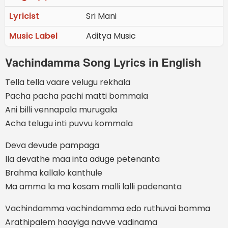
Lyricist
Sri Mani
Music Label
Aditya Music
Vachindamma Song Lyrics in English
Tella tella vaare velugu rekhala
Pacha pacha pachi matti bommala
Ani billi vennapala murugala
Acha telugu inti puvvu kommala
Deva devude pampaga
Ila devathe maa inta aduge petenanta
Brahma kallalo kanthule
Ma amma la ma kosam malli lalli padenanta
Vachindamma vachindamma edo ruthuvai bomma
Arathipalem haayiga navve vadinama