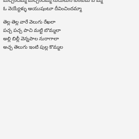
మెచ్చిందమ్మ మెచ్చిందమ్మ నుదుటున కుంకుమ బొమ్మ
ఓ వెయ్యేళ్ళు ఆయుషంటూ దీవించిందమ్మా
తెల్ల తెల్ల వారే వెలుగు రేఖలా
పచ్చ పచ్చ పాచి మట్టి బొమ్మలా
అల్లి బిల్లీ వెన్నపాల నురాగాలా
అచ్చ తెలుగు ఇంటి పుల్ల కొమ్మల