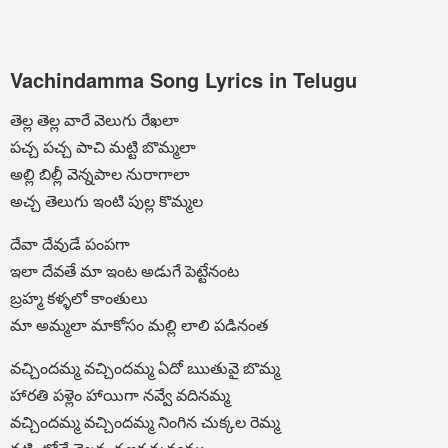
Vachindamma Song Lyrics in Telugu
తెల్ల తెల్ల వారే వెలుగు రేఖలా
పచ్చ పచ్చ పాచి మట్టి బొమ్మలా
అల్లి బిల్లీ వెన్నపాల నురాగాలా
అచ్చ తెలుగు ఇంటి పుల్ల కొమ్మల
దేవా దేవుడే పంపగా
ఇలా దేవతే మా ఇంట అడుగే పెట్టేనంట
బ్రహ్మ కళ్ళలో కాంతులు
మా అమ్మలా మాకోసం మల్లి లాలి పడినంత
వచ్చిందమ్మ వచ్చిందమ్మ ఏదో ఋతువై బొమ్మ
హారతి పళ్లెం హాయిగా నవ్వే వదినమ్మ
వచ్చిందమ్మ వచ్చిందమ్మ నింగిన చుక్కల రెమ్మ