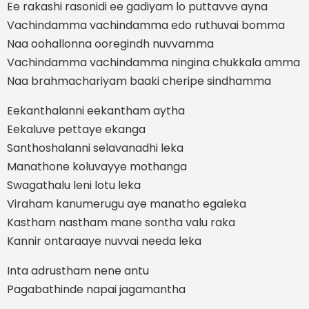
Ee rakashi rasonidi ee gadiyam lo puttavve ayna
Vachindamma vachindamma edo ruthuvai bomma
Naa oohallonna ooregindh nuvvamma
Vachindamma vachindamma ningina chukkala amma
Naa brahmachariyam baaki cheripe sindhamma
Eekanthalanni eekantham aytha
Eekaluve pettaye ekanga
Santhoshalanni selavanadhi leka
Manathone koluvayye mothanga
Swagathalu leni lotu leka
Viraham kanumerugu aye manatho egaleka
Kastham nastham mane sontha valu raka
Kannir ontaraaye nuvvai needa leka
Inta adrustham nene antu
Pagabathinde napai jagamantha