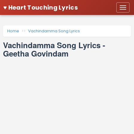
♥ Heart Touching Lyrics
Togg
navi
Home
Vachindamma Song Lyrics
Vachindamma Song Lyrics -
Geetha Govindam