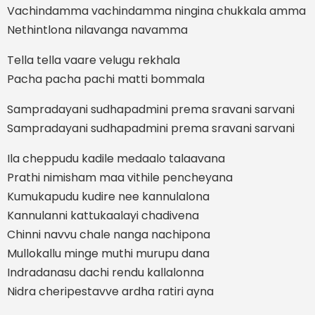
Vachindamma vachindamma ningina chukkala amma
Nethintlona nilavanga navamma
Tella tella vaare velugu rekhala
Pacha pacha pachi matti bommala
Sampradayani sudhapadmini prema sravani sarvani
Sampradayani sudhapadmini prema sravani sarvani
Ila cheppudu kadile medaalo talaavana
Prathi nimisham maa vithile pencheyana
Kumukapudu kudire nee kannulalona
Kannulanni kattukaalayi chadivena
Chinni navvu chale nanga nachipona
Mullokallu minge muthi murupu dana
Indradanasu dachi rendu kallalonna
Nidra cheripestavve ardha ratiri ayna