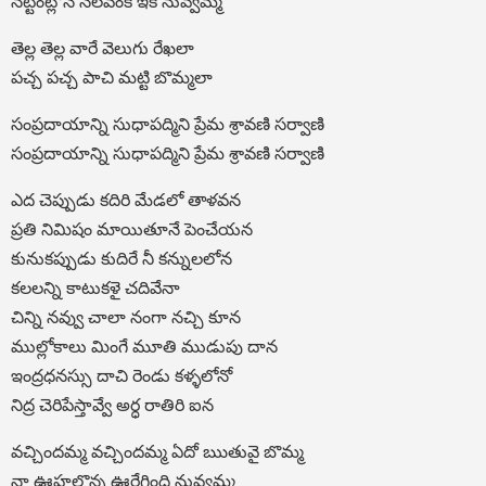
నట్టింట్లోనే నెలవంక ఇక నువ్వమ్మ
తెల్ల తెల్ల వారే వెలుగు రేఖలా
పచ్చ పచ్చ పాచి మట్టి బొమ్మలా
సంప్రదాయాన్ని సుధాపద్మిని ప్రేమ శ్రావణి సర్వాణి
సంప్రదాయాన్ని సుధాపద్మిని ప్రేమ శ్రావణి సర్వాణి
ఎద చెప్పుడు కదిరి మేడలో తాళవన
ప్రతి నిమిషం మాయితూనే పెంచేయన
కునుకప్పుడు కుదిరే నీ కన్నులలోన
కలలన్ని కాటుకళై చదివేనా
చిన్ని నవ్వు చాలా నంగా నచ్చి కూన
ముల్లోకాలు మింగే మూతి ముడుపు దాన
ఇంద్రధనస్సు దాచి రెండు కళ్ళలోనో
నిద్ర చెరిపేస్తావ్వే అర్ధ రాతిరి ఐన
వచ్చిందమ్మ వచ్చిందమ్మ ఏదో ఋతువై బొమ్మ
నా ఊహల్లొన్న ఊరేగింది నువ్వమ్మ