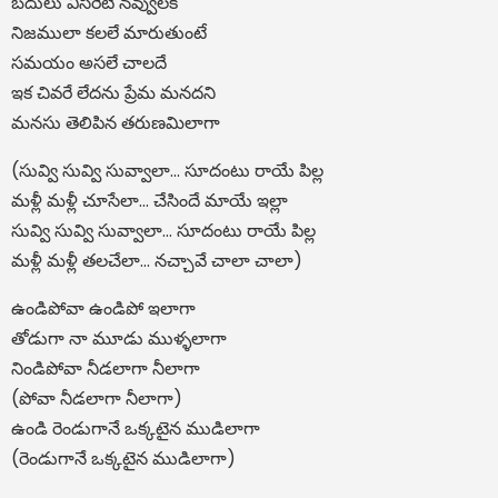
బదులు విసిరేటి నవ్వులకి
నిజములా కలలే మారుతుంటే
సమయం అసలే చాలదే
ఇక చివరే లేదను ప్రేమ మనదని
మనసు తెలిపిన తరుణమిలాగా
(సువ్వి సువ్వి సువ్వాలా… సూదంటు రాయే పిల్ల
మళ్లీ మళ్లీ చూసేలా… చేసిందే మాయే ఇల్లా
సువ్వి సువ్వి సువ్వాలా… సూదంటు రాయే పిల్ల
మళ్లీ మళ్లీ తలచేలా… నచ్చావే చాలా చాలా)
ఉండిపోవా ఉండిపో ఇలాగా
తోడుగా నా మూడు ముళ్ళలాగా
నిండిపోవా నీడలాగా నీలాగా
(పోవా నీడలాగా నీలాగా)
ఉండి రెండుగానే ఒక్కటైన ముడిలాగా
(రెండుగానే ఒక్కటైన ముడిలాగా)