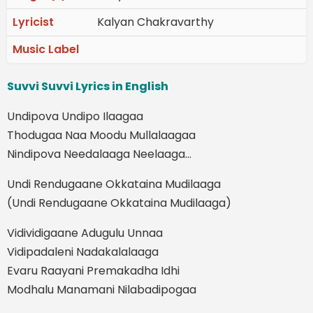
Lyricist
Kalyan Chakravarthy
Music Label
Suvvi Suvvi Lyrics in English
Undipova Undipo Ilaagaa
Thodugaa Naa Moodu Mullalaagaa
Nindipova Needalaaga Neelaaga…
Undi Rendugaane Okkataina Mudilaaga
(Undi Rendugaane Okkataina Mudilaaga)
Vidividigaane Adugulu Unnaa
Vidipadaleni Nadakalalaaga
Evaru Raayani Premakadha Idhi
Modhalu Manamani Nilabadipogaa