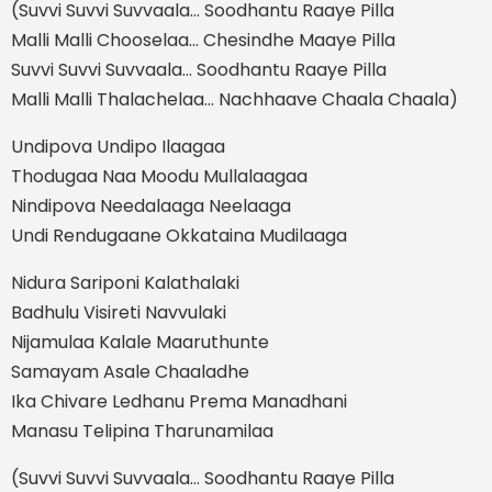
(Suvvi Suvvi Suvvaala… Soodhantu Raaye Pilla
Malli Malli Chooselaa… Chesindhe Maaye Pilla
Suvvi Suvvi Suvvaala… Soodhantu Raaye Pilla
Malli Malli Thalachelaa… Nachhaave Chaala Chaala)
Undipova Undipo Ilaagaa
Thodugaa Naa Moodu Mullalaagaa
Nindipova Needalaaga Neelaaga
Undi Rendugaane Okkataina Mudilaaga
Nidura Sariponi Kalathalaki
Badhulu Visireti Navvulaki
Nijamulaa Kalale Maaruthunte
Samayam Asale Chaaladhe
Ika Chivare Ledhanu Prema Manadhani
Manasu Telipina Tharunamilaa
(Suvvi Suvvi Suvvaala… Soodhantu Raaye Pilla