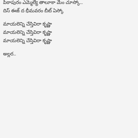
పిఠాపురం ఎమ్మెల్యే తాలూకా మేం చూస్కో…
దిస్ ఈజ్ ద భీమవరం బీట్ ఏస్కో
మాయలెన్ని చేస్తివిరా కృష్ణా
మాయలెన్ని చేస్తివిరా కృష్ణా
మాయలెన్ని చేస్తివిరా కృష్ణా
అల్లర...