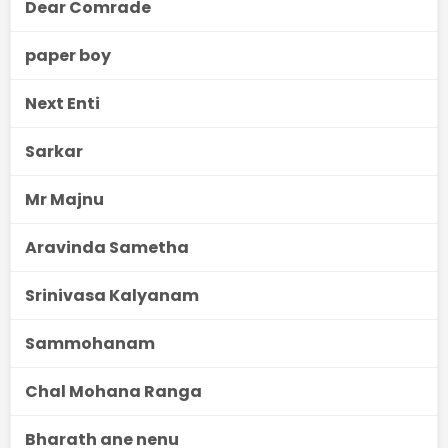
Dear Comrade
paper boy
Next Enti
Sarkar
Mr Majnu
Aravinda Sametha
Srinivasa Kalyanam
Sammohanam
Chal Mohana Ranga
Bharath ane nenu