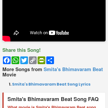
Share this Song!
Facebook
WhatsApp
Twitter
Copy
PrintFriendly
Share
Link
More Songs from
Smita's Bhimavaram Beat
Movie
Smita's Bhimavaram Beat Song Lyrics
Smita's Bhimavaram Beat Song FAQ
What movie is Smita's Bhimavaram Beat song