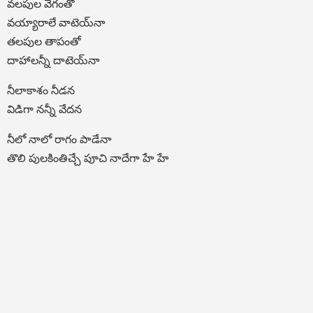
వలపుల వేగంతో
వయ్యారాలే వాటెయ్‍నా
తలపుల తాపంతో
దాహాలన్నీ దాటెయ్‍నా
నీలాకాశం నీడన
విడిగా నన్నీ వేదన
నీలో నాలో రాగం పాడేనా
తొలి పులకింతిచ్చే పూచి నాదేగా హే హే