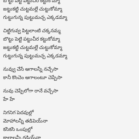
బొట్టు పెట్టి పట్టుచీర కట్టుకోమ్మా
జట్టుకట్టి చుట్టమల్లే చుట్టుకోమ్మా
గుట్టుగున్న పుట్టుమచ్చ ఎక్కడమ్మా
చిట్టిగువ్వ పిట్టలాంటి చక్కనమ్మ
బొట్టు పెట్టి పట్టుచీర కట్టుకోమ్మా
జట్టుకట్టి చుట్టమల్లే చుట్టుకోమ్మా
గుట్టుగున్న పుట్టుమచ్చ ఎక్కడమ్మా
నువ్వు చేసే ఆగాలన్నీ నచ్చేసా
కానీ కొంచెం ఆగాలంటూ చెప్పేసా
నువు చెప్పేలోగా రానే వచ్చేసా
హే హే
నిగనిగ పెదవుల్లో
మోహాలన్నీ తడిపెయ్‍నా
కసికసి ఒంపుల్లో
కాలాలన్నీ గడియ్‍నా