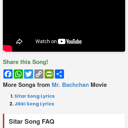
Share this Song!
Facebook
WhatsApp
Twitter
Copy
PrintFriendly
Share
Link
More Songs from
Mr. Bachchan
Movie
Sitar Song Lyrics
Jikki Song Lyrics
Sitar Song FAQ