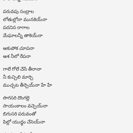
పరువపు సంద్రాల
లోతుల్లోనా మునకెయ్‍నా
పదనిస రాగాల
మేఘాలన్నీ తాకెయ్‍నా
ఆకుపోక చూపనా
ఆశ నీలో రేపనా
గాలే గోలే చేసే తీరానా
నీ కుచ్చిలి మార్చి
ముచ్చట తీర్చెయ్‍నా హే హే
సొగసరి దొంగల్లె
సాయంకాలం వచ్చెయ్‍నా
బిగుసరి పరువంతో
పిల్లో యుద్ధం చేసెయ్‍నా