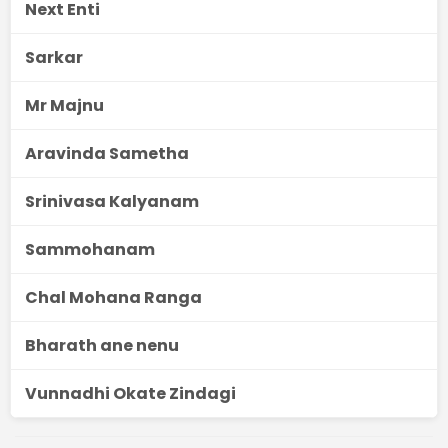
Next Enti
Sarkar
Mr Majnu
Aravinda Sametha
Srinivasa Kalyanam
Sammohanam
Chal Mohana Ranga
Bharath ane nenu
Vunnadhi Okate Zindagi