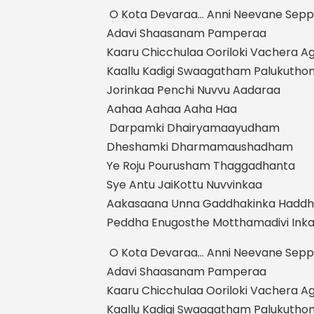
O Kota Devaraa… Anni Neevane Sep
Adavi Shaasanam Pamperaa
Kaaru Chicchulaa Ooriloki Vachera A
Kaallu Kadigi Swaagatham Palukutho
Jorinkaa Penchi Nuvvu Aadaraa
Aahaa Aahaa Aaha Haa
Darpamki Dhairyamaayudham
Dheshamki Dharmamaushadham
Ye Roju Pourusham Thaggadhanta
Sye Antu JaiKottu Nuvvinkaa
Aakasaana Unna Gaddhakinka Haddh
Peddha Enugosthe Motthamadivi Inka
O Kota Devaraa… Anni Neevane Sep
Adavi Shaasanam Pamperaa
Kaaru Chicchulaa Ooriloki Vachera A
Kaallu Kadigi Swaagatham Palukutho