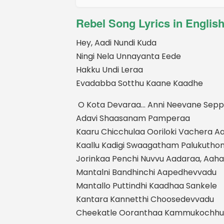
Rebel Song Lyrics in Englis
Hey, Aadi Nundi Kuda
Ningi Nela Unnayanta Eede
Hakku Undi Leraa
Evadabba Sotthu Kaane Kaadhe
O Kota Devaraa… Anni Neevane Sep
Adavi Shaasanam Pamperaa
Kaaru Chicchulaa Ooriloki Vachera 
Kaallu Kadigi Swaagatham Palukutho
Jorinkaa Penchi Nuvvu Aadaraa, Aah
Mantalni Bandhinchi Aapedhevvadu
Mantallo Puttindhi Kaadhaa Sankele
Kantara Kannetthi Choosedevvadu
Cheekatle Ooranthaa Kammukochhu