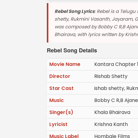
Rebel Song Lyrics
: Rebel is a Telugu
shetty, Rukmini Vasanth, Jayaram, G
was composed by Bobby C R,B Ajane
Bhairava, with lyrics written by Kris
Rebel Song Details
Movie Name
Kantara Chapter 
Director
Rishab Shetty
Star Cast
ishab shetty, Ruk
Music
Bobby C R,B Ajane
Singer(s)
Khala Bhairava
Lyricist
Krishna Kanth
Music Label
Hombale Films