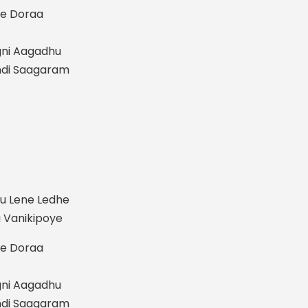
pe Doraa
gni Aagadhu
ndi Saagaram
u Lene Ledhe
 Vanikipoye
pe Doraa
gni Aagadhu
ndi Saagaram