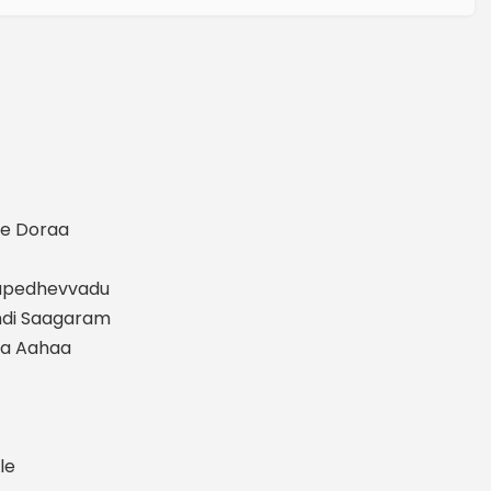
h
pe Doraa
Aapedhevvadu
ndi Saagaram
aa Aahaa
le