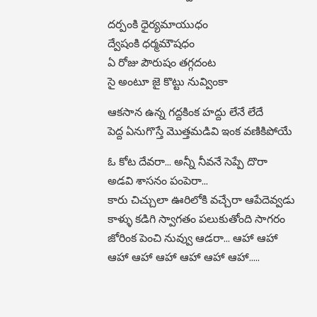
దర్పంకి ధైర్యమాయుధం
ద్వేషంకి ధర్మమౌషధం
ఏ రోజు పౌరుషం తగ్గదంట
సై అంటూ జై కొట్టు నువ్వింకా
ఆకసాన ఉన్న గద్దకింక హద్దు లేనే లేదే
పెద్ద ఏనుగొస్తే మొత్తమడివి ఇంక వణికిపోయే
ఓ కోట దేవరా… అన్నీ నీవనే సెప్పే దొరా
అడవి శాసనం పంపెరా…
కారు చిచ్చులా ఊరిలోకి వచ్చేరా ఆపేదెవ్వడు
కాళ్ళు కడిగి స్వాగతం పలుకుతోంది సాగరం
జోరింక పెంచి నువ్వు ఆడరా… ఆహా ఆహా
ఆహా ఆహా ఆహా ఆహా ఆహా ఆహా…..