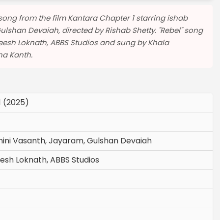
 song from the film Kantara Chapter 1 starring ishab
ulshan Devaiah, directed by Rishab Shetty. "Rebel" song
esh Loknath, ABBS Studios and sung by Khala
hna Kanth.
1 (2025)
mini Vasanth, Jayaram, Gulshan Devaiah
esh Loknath, ABBS Studios