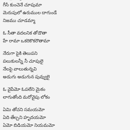
గీసే కుంచెనే చూపుమా
మెరుపులో ఉరుముల దాగుండే
నిజము చూడమ్మా
ఓ సీతా వదలనిక తోడౌతా
హే రామా ఒకరికొకరౌతామా
నేరుగా పైకి తెలుపని
పలుకులన్నీ నీ చూపులై
నేలపై వాలుతున్నవి
అడుగు అడుగున పువ్వులై
ఓ వైపేమో ఓపలేని మైకం
లాగుతోంది మరోవైపు లోకం
ఏమి తోచని సమయమో
ఏది తేల్చని హృదయమో
ఏమో బిడియమో నియమమో