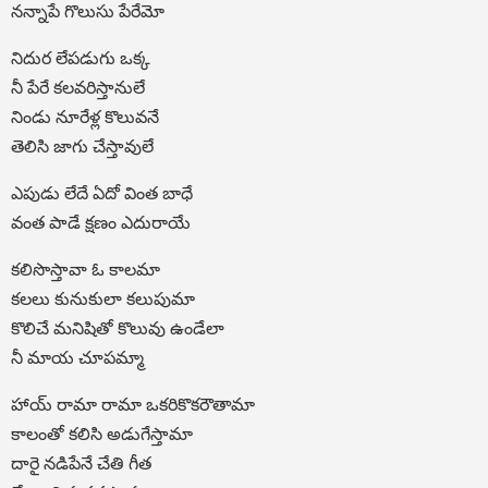
నన్నాపే గొలుసు పేరేమో
నిదుర లేపడుగు ఒక్క
నీ పేరే కలవరిస్తానులే
నిండు నూరేళ్ల కొలువనే
తెలిసి జాగు చేస్తావులే
ఎపుడు లేదే ఏదో వింత బాధే
వంత పాడే క్షణం ఎదురాయే
కలిసొస్తావా ఓ కాలమా
కలలు కునుకులా కలుపుమా
కొలిచే మనిషితో కొలువు ఉండేలా
నీ మాయ చూపమ్మా
హాయ్ రామా రామా ఒకరికొకరౌతామా
కాలంతో కలిసి అడుగేస్తామా
దారై నడిపేనే చేతి గీత