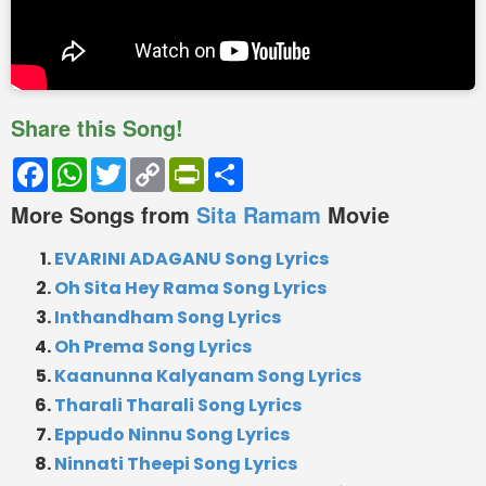
Share this Song!
Facebook
WhatsApp
Twitter
Copy
PrintFriendly
Share
Link
More Songs from
Sita Ramam
Movie
EVARINI ADAGANU Song Lyrics
Oh Sita Hey Rama Song Lyrics
Inthandham Song Lyrics
Oh Prema Song Lyrics
Kaanunna Kalyanam Song Lyrics
Tharali Tharali Song Lyrics
Eppudo Ninnu Song Lyrics
Ninnati Theepi Song Lyrics