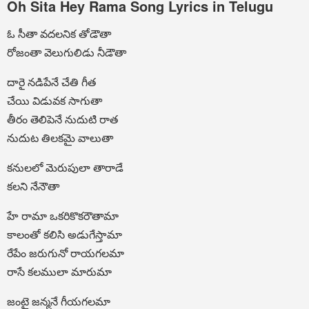
Oh Sita Hey Rama Song Lyrics in Telugu
ఓ సీతా వదలనిక తోడౌతా
రోజంతా వెలుగులిడు నీడౌతా
దారై నడిపేనే చేతి గీత
చేయి విడువక సాగుతా
తీరం తెలిపెనే నుదుటి రాత
నుదుట తిలకమై వాలుతా
కనులలో మెరుపులా తారాడే
కలని నేనౌతా
హే రామా ఒకరికొకరౌతామా
కాలంతో కలిసి అడుగేస్తామా
రేపేం జరుగునో రాయగలమా
రాసే కలములా మారుమా
జంటై జన్మనే గీయగలమా