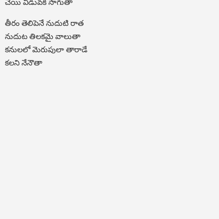
చేయి విడువక సాగుతా
తీరం తెలిపెనే నుదుటి రాత
నుదుట తిలకమై వాలుతా
కనులలో మెరుపులా తారాడే
కలని నేనౌతా