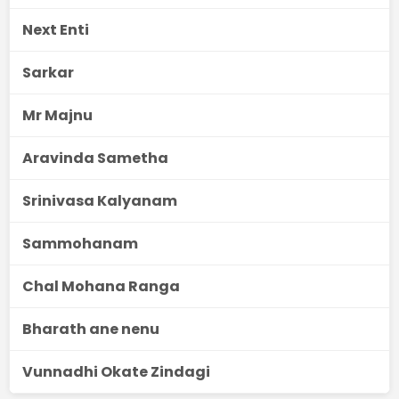
Next Enti
Sarkar
Mr Majnu
Aravinda Sametha
Srinivasa Kalyanam
Sammohanam
Chal Mohana Ranga
Bharath ane nenu
Vunnadhi Okate Zindagi