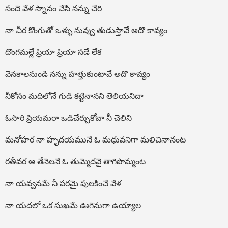
సందె వేళ స్నానం చేసి నన్ను చేరి
నా చీర కొంగుతో ఒళ్ళు నువ్వు తుడుస్తావే అదొ కావ్యం
దొంగమల్లే ప్రియా ప్రియా సడే లేక
వెనకాలనుండి నన్ను హత్తుకుంటావే అదొ కావ్యం
నీకోసం మదిలోనే గుడి కట్టినానని తెలియనిదా
ఓసారి ప్రియమరా ఒడిచేర్చుకోవా నీ చెలిని
మనోహర నా హృదయమునే ఓ మధువనిగా మలిచినానంట
రతీవర ఆ తేనెలనే ఓ తుమ్మెదవై తాగిపొమ్మంట
నా యవ్వనమే నీ పరమై పులకించే వేళ
నా యదలో ఒక సుఖమే ఊగెనుగా ఉయ్యాల