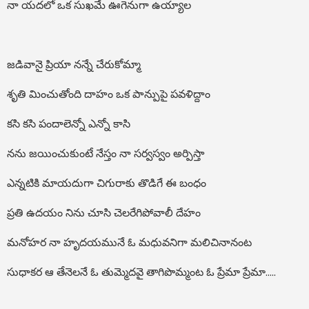
నా యదలో ఒక సుఖమే ఊగెనుగా ఉయ్యాల
జడివానై ప్రియా నన్నే చేరుకోమ్మా
శృతి మించుతోంది దాహం ఒక పాన్పుపై పవళిద్దాం
కసి కసి పందాలెన్నో ఎన్నో కాసి
నను జయించుకుంటే నేస్తం నా సర్వస్వం అర్పిస్తా
ఎన్నటికి మాయదుగా చిగురాకు తొడిగే ఈ బంధం
ప్రతి ఉదయం నిను చూసి చెలరేగిపోవాలీ దేహం
మనోహర నా హృదయమునే ఓ మధువనిగా మలిచినానంట
సుధాకర ఆ తేనెలనే ఓ తుమ్మెదవై తాగిపొమ్మంట ఓ ప్రేమా ప్రేమా…..