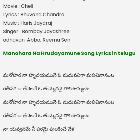
Movie : Cheli
Lyrics : Bhuvana Chandra
Music : Haris Jayaraj
Singer : Bombay Jayashree
adhavan, Abba, Reema Sen
Manohara Na Hrudayamune Song Lyrics in telugu
మనోహర నా హృదయమునే ఓ మధువనిగా మలిచినానంట
రతీవర ఆ తేనెలనే ఓ తుమ్మెదవై తాగిపొమ్మంట
మనోహర నా హృదయమునే ఓ మధువనిగా మలిచినానంట
రతీవర ఆ తేనెలనే ఓ తుమ్మెదవై తాగిపొమ్మంట
నా యవ్వనమే నీ పరమై పులకించే వేళ