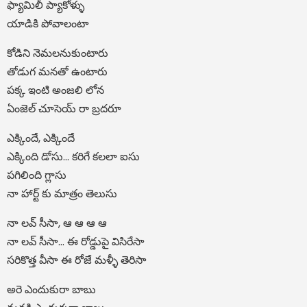
ఫ్యామిలీ ప్యాకోళ్ళు
యాడికి పోవాలంటా
కోడిని నెమలనుకుంటారు
తోడుగ మనతో ఉంటారు
పక్క ఇంటి అంజలి లోన
ఏంజెల్ చూసెయ్ రా బ్రదరూ
ఎక్కిందే, ఎక్కిందే
ఎక్కింది డోసు… కరిగే కలలా ఐసు
పగిలింది గ్లాసు
నా హార్ట్ కు మాత్రం తెలుసు
నా లవ్ సీసా, ఆ ఆ ఆ ఆ
నా లవ్ సీసా… ఈ రోడ్డుపై విసిరేసా
సరికొత్త వీసా ఈ రోజే మళ్ళీ తెరిసా
అరె ఎందుకురా బాబు