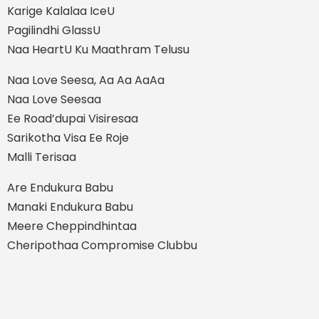
Karige Kalalaa IceU
Pagilindhi GlassU
Naa HeartU Ku Maathram Telusu
Naa Love Seesa, Aa Aa AaAa
Naa Love Seesaa
Ee Road’dupai Visiresaa
Sarikotha Visa Ee Roje
Malli Terisaa
Are Endukura Babu
Manaki Endukura Babu
Meere Cheppindhintaa
Cheripothaa Compromise Clubbu