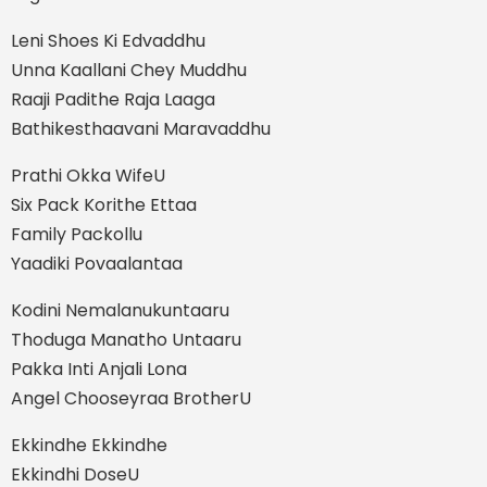
Leni Shoes Ki Edvaddhu
Unna Kaallani Chey Muddhu
Raaji Padithe Raja Laaga
Bathikesthaavani Maravaddhu
Prathi Okka WifeU
Six Pack Korithe Ettaa
Family Packollu
Yaadiki Povaalantaa
Kodini Nemalanukuntaaru
Thoduga Manatho Untaaru
Pakka Inti Anjali Lona
Angel Chooseyraa BrotherU
Ekkindhe Ekkindhe
Ekkindhi DoseU