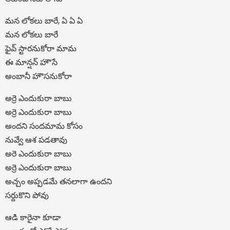
మన లోకలు బారే, ఏ ఏ ఏ
మన లోకలు బారే
ఫైవ్ స్టారనుకోరా మామ
ఈ మాన్షన్ హౌసే
అంబానీ హౌసనుకోరా
అర్రె ఎందుకురా బాబు
అర్రె ఎందుకురా బాబు
అందని సందమామ కోసం
నువ్వే ఆశ పడతావు
అరె ఎందుకురా బాబు
అర్రె ఎందుకురా బాబు
అచ్చం అప్పడమే తనలాగా ఉందని
సర్దుకొని పోవు
ఆడి కారైనా కూడా