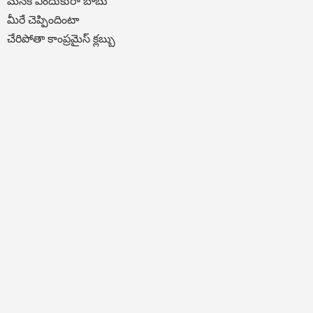
మనకి ఎందుకురా బాబు
మీరే చెప్పిందింటా
చేరిపోతా కాంప్రమైస్ క్లబ్బు