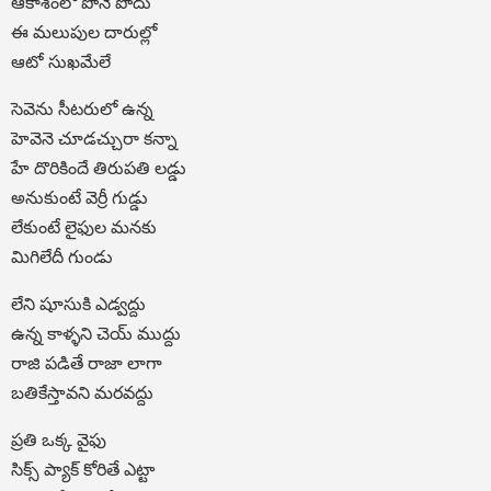
ఆకాశంలో పోనే పోదు
ఈ మలుపుల దారుల్లో
ఆటో సుఖమేలే
సెవెను సీటరులో ఉన్న
హెవెనె చూడచ్చురా కన్నా
హే దొరికిందే తిరుపతి లడ్డు
అనుకుంటే వెర్రీ గుడ్డు
లేకుంటే లైఫుల మనకు
మిగిలేదీ గుండు
లేని షూసుకి ఎడ్వద్దు
ఉన్న కాళ్ళని చెయ్ ముద్దు
రాజి పడితే రాజా లాగా
బతికేస్తావని మరవద్దు
ప్రతి ఒక్క వైఫు
సిక్స్ ప్యాక్ కోరితే ఎట్టా