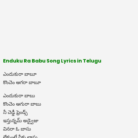
Enduku Ra Babu Song Lyrics in Telugu
ఎందుకురా బాబూ
కొంచెం ఆగరా బాబూ
ఎందుకురా బాబు
కొంచెం ఆగురా బాబు
నీ చెడ్డీ ఫ్రెండ్స్
ఇస్తున్నమ్ అడ్వైజు
వినరా ఓ బాసు
లేకుంటే నీకు లాసు