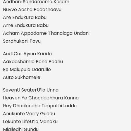
Andhani Sandamama Kosam
Nuvve Aasha Padathaavu
Are Endukura Babu
Arre Endukura Babu
Acham Appadame Thanalaga Undani
Sardhukoni Povu
Audi Car Ayina Kooda
Aakaashamlo Pone Podhu
Ee Malupula Daarullo
Auto Sukhamele
SevenU SeaterU’lo Unna
Heaven Ye Choodachhura Kanna
Hey Dhorikindhe Tirupathi Laddu
Anukunte Verry Guddu
Lekunte LifeU’la Manaku
Migiledhi Gundu