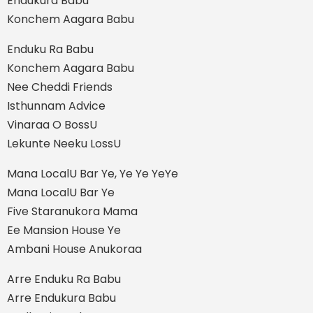
Endukura Babu
Konchem Aagara Babu
Enduku Ra Babu
Konchem Aagara Babu
Nee Cheddi Friends
Isthunnam Advice
Vinaraa O BossU
Lekunte Neeku LossU
Mana LocalU Bar Ye, Ye Ye YeYe
Mana LocalU Bar Ye
Five Staranukora Mama
Ee Mansion House Ye
Ambani House Anukoraa
Arre Enduku Ra Babu
Arre Endukura Babu