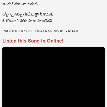
అందుకే దేకల నా కొడుకు
దోల్తాన్న నన్ను దేకడేమత్తా నీ కొడుకు
ఓ కోడలా నీ సోకు సాలు సాలయేనే
PRODUCER : CHELUKALA SRINIVAS YADAV
Listen this Song in Online!