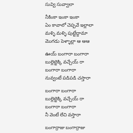
సువ్వి సువ్వాలా
నీకింకా ఇంకా ఇంకా
ఏం కావాలో చెప్పవే ఇల్లాలా
మళ్ళి మళ్ళి పుట్టేద్దామా
మొగడు పెళ్ళాల్లా ఆ ఆఆ
ఊయ్ బంగారా బంగారా
బుల్లెట్టెక్కి వచ్చేయ్ రా
బంగారా బంగారా
నువ్వంటే పడిపడి చస్తారా
బంగారా బంగారా
బుల్లెట్టెక్కి వచ్చేయ్ రా
బంగారా బంగారా
నీ వెంటే లేచి వస్తారా
బంగార్రాజు బంగార్రాజు