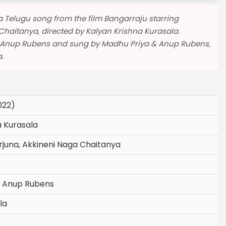
a Telugu song from the film Bangarraju starring
haitanya, directed by Kalyan Krishna Kurasala.
Anup Rubens and sung by Madhu Priya & Anup Rubens,
.
022)
a Kurasala
rjuna, Akkineni Naga Chaitanya
& Anup Rubens
la