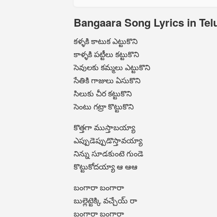
Bangaara Song Lyrics in Tel
కళ్ళకి కాటుక ఎట్టుకొని
కాళ్ళకి పట్టీలు కట్టుకొని
సెవులకు కమ్మలు ఎట్టుకొని
సేతికి గాజులు ఏసుకొని
సిలుకు చీర కట్టుకొని
సెంటు గట్రా కొట్టుకొని
కొత్తగా ముస్తాబయ్యా
ఎప్పుడెప్పుడొస్తావయ్యా
నిన్ను సూడకుంటె గుండె
కొట్టుకోదయ్యా ఆ ఆఆ
బంగారా బంగారా
బుల్లెట్టెక్కి వచ్చేయ్ రా
బంగారా బంగారా