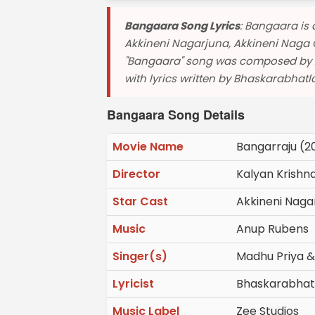
Bangaara Song Lyrics
: Bangaara is 
Akkineni Nagarjuna, Akkineni Naga C
"Bangaara" song was composed by 
with lyrics written by Bhaskarabhatla
Bangaara Song Details
Movie Name
Bangarraju (2
Director
Kalyan Krishn
Star Cast
Akkineni Naga
Music
Anup Rubens
Singer(s)
Madhu Priya 
Lyricist
Bhaskarabhat
Music Label
Zee Studios