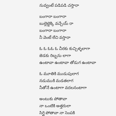
నువ్వంటే పడిపడి చస్తారా
బంగారా బంగారా
బుల్లెట్టెక్కి వచ్చేయ్ రా
బంగారా బంగారా
నీ వెంటే లేచి వస్తారా
ఓ ఓ ఓఓ ఓ చీరకు కుచ్చిళ్ళలాగా
జెడకు రిబ్బను లాగా
ఉంటావా ఉంటావా తోడుగ ఉంటావా
ఓ మూతికి ముడుపులాగ
నడుముకి మడతలాగ
నీతోనే ఉంటాగా వదలనంటాగా
అంటుకు పోతావా
నా ఒంటికి అత్తరులా
సిగ్గై పోతావా నా సెంపకి