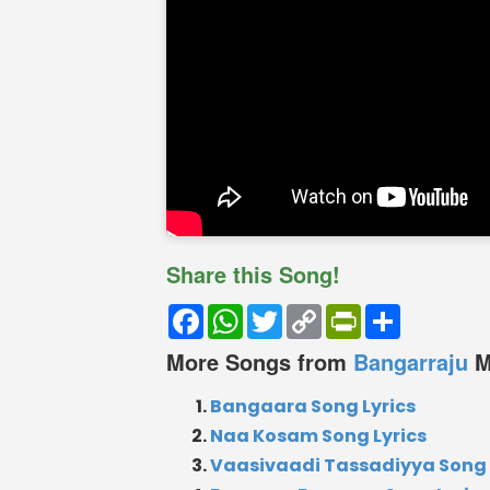
Share this Song!
Facebook
WhatsApp
Twitter
Copy
PrintFriendly
Share
Link
More Songs from
Bangarraju
M
Bangaara Song Lyrics
Naa Kosam Song Lyrics
Vaasivaadi Tassadiyya Song 