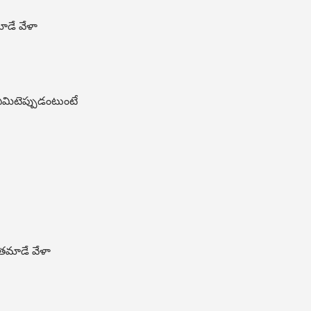
మాడే వేళా
ఏమిటెప్పుడంటుంటే
ంతమాడే వేళా