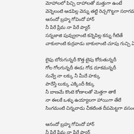
మోహాలలో పిచ్చి దాహాలతో మత్తుగా ఉంటే
వెన్నెలంటి ఆడపిల్ల వెన్ను తట్టి రెచ్చగొట్టగా సరాగ
ఆనందో బ్రహ్మ గోవిందో హార్
నీ పేరే ప్రేమ నా పేరే ప్యార్
సన్నజాజి పువ్వులాంటి కన్నెపిల్ల కన్ను గీటితే
చాకులాంటి కుర్రవాడు బాకులాంటి చూపు గుచ్చి 
లైఫు బోరుగున్నదీ కొత్త టైపు కోరుతున్నదీ
గోల గోలగున్నదీ ఈడు గోడ దూకమన్నదీ
నువ్వే నా లక్కు నీ మీదే హక్కు
పారేస్తే లుక్కు ఎక్కిందీ కిక్కు
నీ బాణమే కొంటె కోణాలతో మెత్తగా తాకే
నా ఈలకే ఒళ్ళు ఉయ్యాలగా హాయిగా తేలే
సింగమంటి చిన్నవాడు చీకటింత దీపమెట్టగా వస
ఆనందో బ్రహ్మ గోవిందో హార్
నీ పేరే ప్రేమ నా పేరే ప్యార్