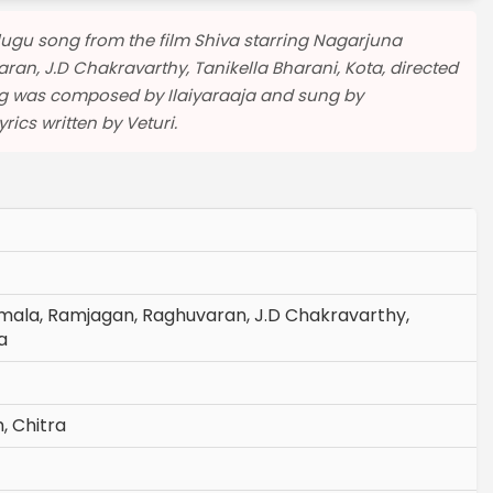
lugu song from the film Shiva starring Nagarjuna
an, J.D Chakravarthy, Tanikella Bharani, Kota, directed
g was composed by Ilaiyaraaja and sung by
ics written by Veturi.
Amala, Ramjagan, Raghuvaran, J.D Chakravarthy,
a
, Chitra