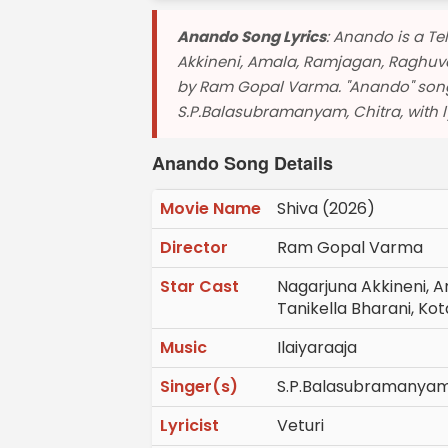
Anando Song Lyrics
: Anando is a Te
Akkineni, Amala, Ramjagan, Raghuvar
by Ram Gopal Varma. "Anando" son
S.P.Balasubramanyam, Chitra, with lyr
Anando Song Details
Movie Name
Shiva (2026)
Director
Ram Gopal Varma
Star Cast
Nagarjuna Akkineni, 
Tanikella Bharani, Kot
Music
Ilaiyaraaja
Singer(s)
S.P.Balasubramanyam
Lyricist
Veturi