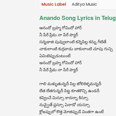
Music Label
Aditya Music
Anando Song Lyrics in Telu
ఆనందో బ్రహ్మ గోవిందో హార్
నీ పేరే ప్రేమ నా పేరే ప్యార్
సన్నజాజి పువ్వులాంటి కన్నెపిల్ల కన్ను గీటితే
చాకులాంటి కుర్రవాడు బాకులాంటి చూపు గుచ్చి
ఏమిటెప్పుడంటుంటే
ఆనందో బ్రహ్మ గోవిందో హార్
నీ పేరే ప్రేమ నా పేరే ప్యార్
గాలి మళ్ళుతున్నదీ పిల్ల జోలికెళ్ళమన్నదీ
లేత లేతగున్నదీ పిట్ట కూతకొచ్చి ఉండదీ
కవ్వించే మిస్సూ కాదన్నా కిస్సూ
నువ్వైతే ప్లస్సూ ఏనాడో యస్సూ
క్లోజప్పులో కొత్త మోజిప్పుడే వింతగా ఉంటే