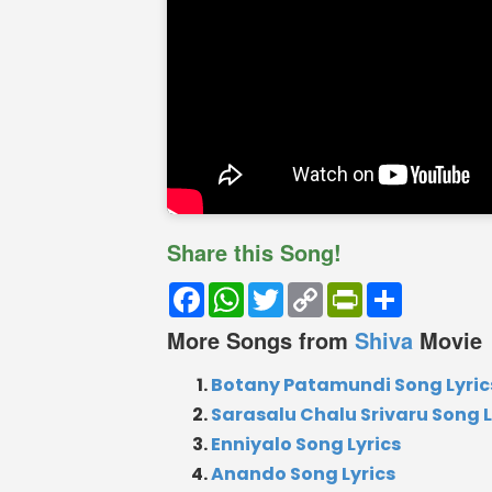
Share this Song!
Facebook
WhatsApp
Twitter
Copy
PrintFriendly
Share
Link
More Songs from
Shiva
Movie
Botany Patamundi Song Lyric
Sarasalu Chalu Srivaru Song L
Enniyalo Song Lyrics
Anando Song Lyrics