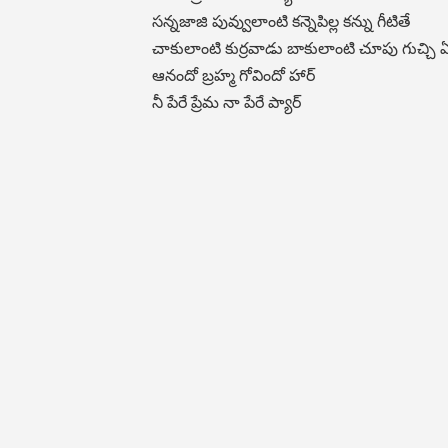
సన్నజాజి పువ్వులాంటి కన్నెపిల్ల కన్ను గీటితే
చాకులాంటి కుర్రవాడు బాకులాంటి చూపు గుచ్చి 
ఆనందో బ్రహ్మ గోవిందో హార్
నీ పేరే ప్రేమ నా పేరే ప్యార్